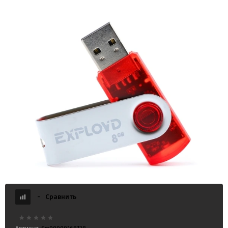
USB 8GB Exployd 530 красный
-
Сравнить