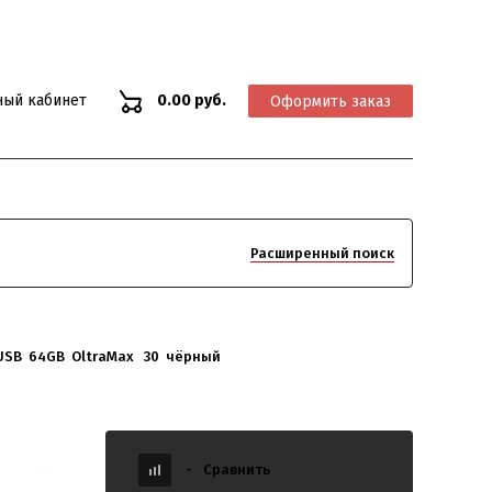
ный кабинет
0.00 руб.
Оформить заказ
Расширенный поиск
USB  64GB  OltraMax   30  чёрный
-
Сравнить