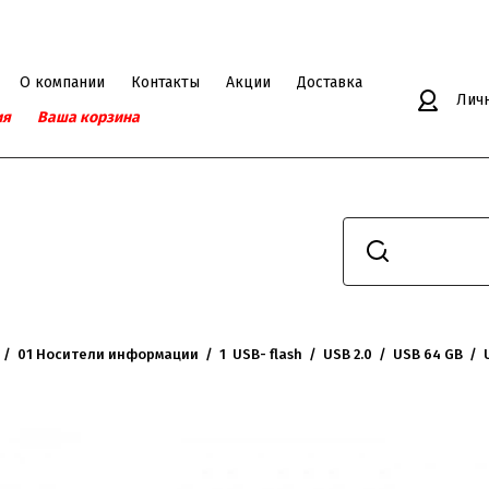
О компании
Контакты
Акции
Доставка
Лич
ия
Ваша корзина
  /  
01 Носители информации
  /  
1  USB- flash
  /  
USB 2.0
  /  
USB 64 GB
  /  
 64GB OltraMax 30 чёрный