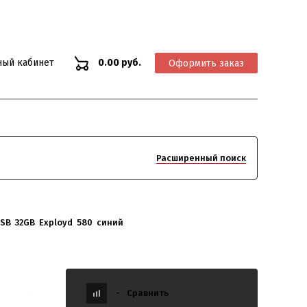
ный кабинет
0.00 руб.
Оформить заказ
Расширенный поиск
SB  32GB  Exployd  580  синий
-
Сравнить