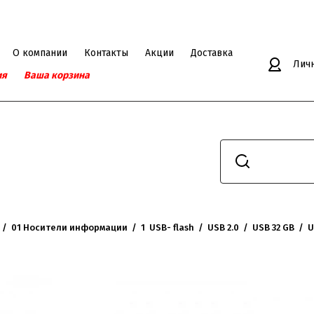
О компании
Контакты
Акции
Доставка
Лич
ия
Ваша корзина
  /  
01 Носители информации
  /  
1  USB- flash
  /  
USB 2.0
  /  
USB 32 GB
  /  
U
 32GB Exployd 580 синий