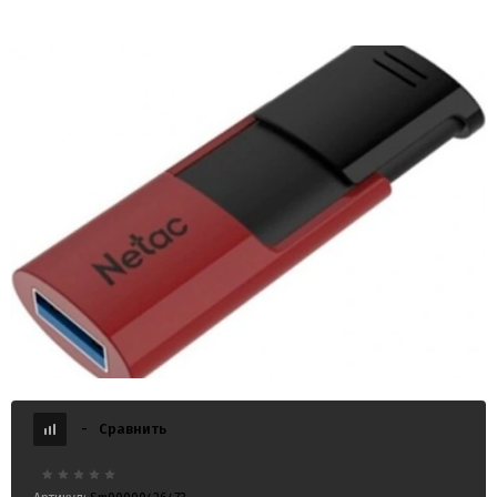
USB 3.0 256GB Netac U182 красный
-
Сравнить