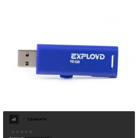
USB 16GB Exployd 580 синий
-
Сравнить