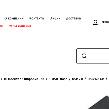
О компании
Контакты
Акции
Доставка
Лич
ия
Ваша корзина
  /  
01 Носители информации
  /  
1  USB- flash
  /  
USB 2.0
  /  
USB 128 GB
  /  
 128GB SanDisk CZ50 Cruzer Bl