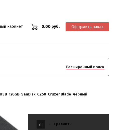
ный кабинет
0.00 руб.
Оформить заказ
Расширенный поиск
USB  128GB  SanDisk  CZ50  Cruzer Blade  чёрный
ade чёрный
-
Сравнить