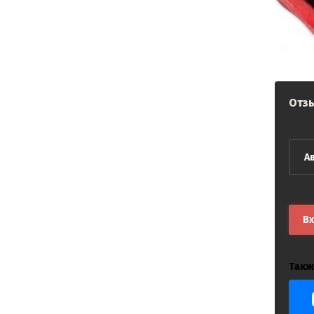
Отз
А
В
Такж