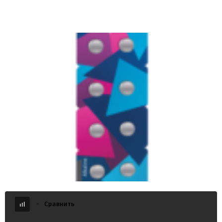
Элемент питания КОСМОС AG11 (362A) LR58,
LR721 (10/100)
-
Сравнить