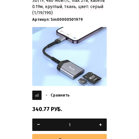
SD/TF, 480 Мбит/с, max 2TB, кабель
0.19м, круглый, ткань, цвет: серый
(1/19/190)
Артикул:
Sm00000501979
-
Сравнить
340.77
РУБ.