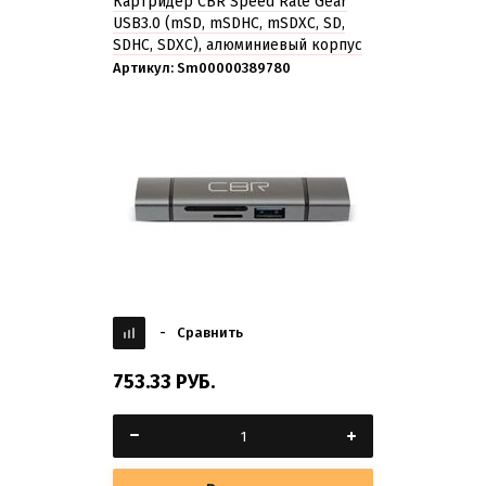
Картридер CBR Speed Rate Gear
USB3.0 (mSD, mSDHC, mSDXC, SD,
SDHC, SDXC), алюминиевый корпус
Артикул:
Sm00000389780
-
Сравнить
753.33
РУБ.