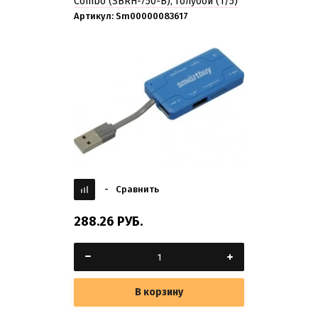
Combo (SBRH-750-B), голубой (1/5)
Артикул:
Sm00000083617
-
Сравнить
288.26
РУБ.
В корзину