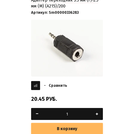
Адаптер переходник 3.5 мм (F)-2.5
мм (M) (A215)/200
Артикул:
Sm00000336283
-
Сравнить
20.45
РУБ.
В корзину