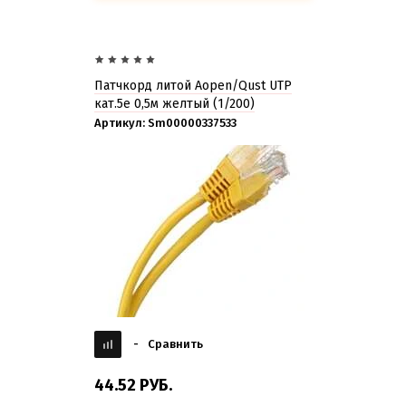
Патчкорд литой Aopen/Qust UTP
кат.5е 0,5м желтый
(1/200)
Артикул:
Sm00000337533
-
Сравнить
44.52
РУБ.