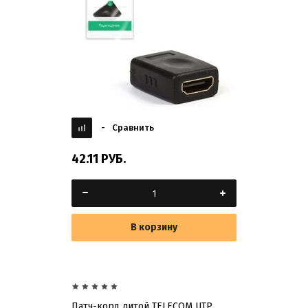
-
Сравнить
42.11
РУБ.
В корзину
Патч-корд литой TELECOM UTP